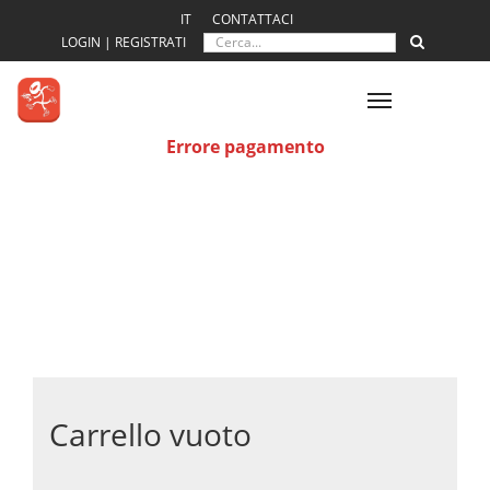
IT
CONTATTACI
LOGIN | REGISTRATI
Toggle
navigation
Errore pagamento
Carrello vuoto