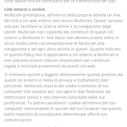
tutte quelle misure necessarie per la trasmissione dei dati.
Link esterni e cookie
Multicom predispone, all’interno della propria attività on line,
dei link a siti web esterni allo stesso
Multicom.
Questi servono
solo per facilitare la ricerca online e la navigazione degli
utenti.
Multicom
non risponde dei contenuti di questi siti
esterni a
Multicom
e i link stessi non devono essere intesi in
alcun modo come raccomandazione di Multicom alla
navigazione e ad ogni altra attività in questi. Quanto indicato
in questa Policy non è applicabile a siti esterni a
Multicom
e
non potremo essere ritenuti responsabili per contenuti,
regole o richieste provenienti da questi siti web.
Ti invitiamo quindi a leggere attentamente quanto previsto da
questi siti esterni in tema di privacy e trattamento dati
personali.
Multicom
rilascia dei cookie trasmessi al tuo
computer che servono per raccogliere dati finalizzati ad
ottimizzare servizi e sito internet sulla base delle tue
preferenze. Tu potrai cancellare i cookie all’interno del tuo
computer selezionando le opzioni del tuo browser ma questo
potrà impedirti di visualizzare determinate offerte e/o
comunicazioni.