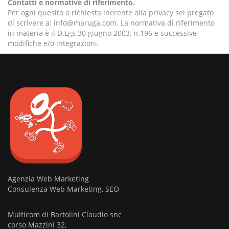
Contatti e normative di riferimento.
Per ogni quesito o richiesta inerente alla privacy sei pregato
di scrivere a:
info@maruga.com
. La normativa di riferimento
in materia è il D.Lgs 30 giugno 2003, n.196 e successive
modifiche e/o integrazioni.
Agenzia Web Marketing
Consulenza Web Marketing, SEO
Multicom di Bartolini Claudio snc
corso Mazzini 32,