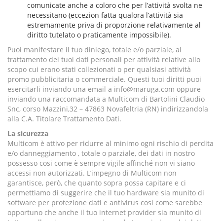
comunicate anche a coloro che per l’attività svolta ne
necessitano (eccezion fatta qualora l’attività sia
estremamente priva di proporzione relativamente al
diritto tutelato o praticamente impossibile).
Puoi manifestare il tuo diniego, totale e/o parziale, al
trattamento dei tuoi dati personali per attività relative allo
scopo cui erano stati collezionati o per qualsiasi attività
promo pubblicitaria o commerciale. Questi tuoi diritti puoi
esercitarli inviando una email a
info@maruga.com
oppure
inviando una raccomandata a Multicom di Bartolini Claudio
Snc, corso Mazzini,32 – 47863 Novafeltria (RN) indirizzandola
alla C.A. Titolare Trattamento Dati.
La sicurezza
Multicom è attivo per ridurre al minimo ogni rischio di perdita
e/o danneggiamento , totale o parziale, dei dati in nostro
possesso cosi come è sempre vigile affinché non vi siano
accessi non autorizzati. L’impegno di Multicom non
garantisce, però, che quanto sopra possa capitare e ci
permettiamo di suggerire che il tuo hardware sia munito di
software per protezione dati e antivirus cosi come sarebbe
opportuno che anche il tuo internet provider sia munito di