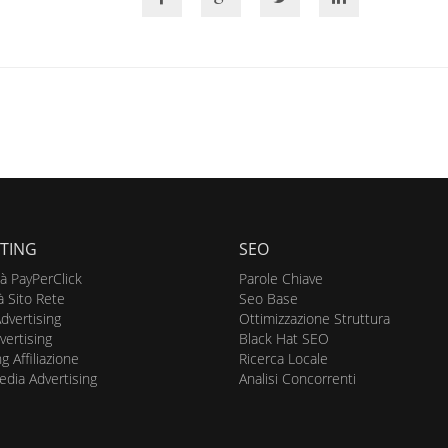
TING
SEO
tà PayPerClick
Parole Chiave
à Sito Rete
Seo Base
dvertising
Ottimizzazione Struttura
vertising
Black Hat SEO
g Affiliazione
Ricerca Locale
edia Advertising
Analisi Concorrenti