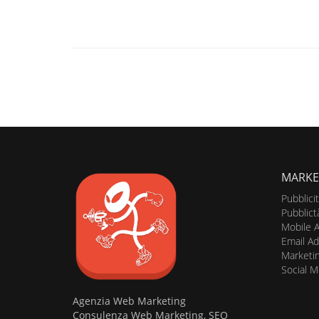
MARKE
Pubblici
Pubblict
Mobile A
Email Ad
Marketin
Social M
Agenzia Web Marketing
Consulenza Web Marketing, SEO