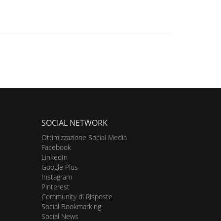
SOCIAL NETWORK
Ottimizzazione Social Media
Facebook
LinkedIn
Google Plus
Instagram
Pinterest
Community di Risposte
Social Bookmarking
Social News