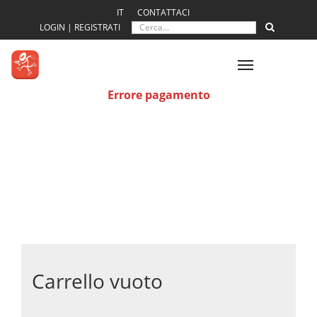
IT
CONTATTACI
LOGIN | REGISTRATI
Toggle
navigation
Errore pagamento
Carrello vuoto