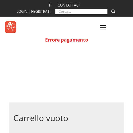
IT
CONTATTACI
LOGIN | REGISTRATI
Toggle
navigation
Errore pagamento
Carrello vuoto