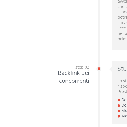
avver
che 
L' a
potre
ciò 
Ecco
nell
prim
step 02
Stu
Backlink dei
concorrenti
Lo st
rispe
Prest
Dom
Dom
Moz
Moz