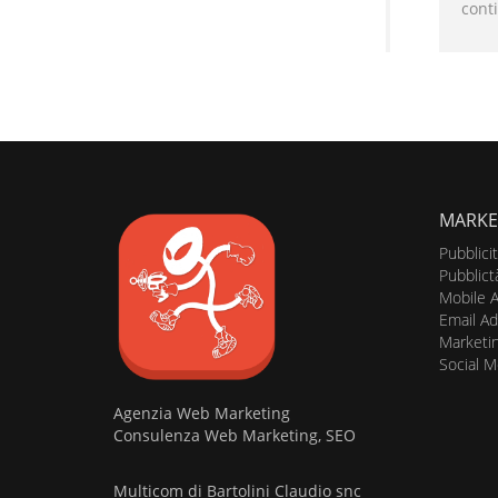
conti
MARKE
Pubblici
Pubblict
Mobile A
Email Ad
Marketin
Social M
Agenzia Web Marketing
Consulenza Web Marketing, SEO
Multicom di Bartolini Claudio snc