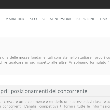
MARKETING
SEO
SOCIAL NETWORK
ISCRIZIONE
LINK 
e una delle mosse fondamentali consiste nello studiare i propri 
 offre qualcosa in più rispetto alle altre. Vi abbiamo formulato 4
pri i posizionamenti del concorrente
far crescere un e-commerce e renderlo un successo devi riuscire ad 
oi concorrenti. L'analisi competitiva ti fornirà tutte le informazi