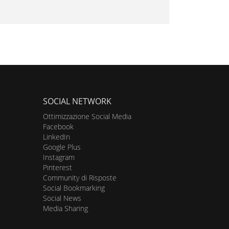
SOCIAL NETWORK
Ottimizzazione Social Media
Facebook
LinkedIn
Google Plus
Instagram
Pinterest
Community di Risposte
Social Bookmarking
Social News
Media Sharing