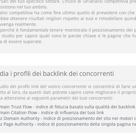
sari del tuo specifico settore. L’inizio di un'analisi competitiva pr
esistono nel tuo ambito.
nalisi competitiva ha come fine ultimo quello di prevedere con che 
bbe ottenere risultati migliori rispetto ai tuoi e rimodellare quin
avvenga realmente.
 perché è fondamentale tenere monitorato il posizionamento dei pr
o studio per capire quali sono le parole chiave e le pagine che 
a di essere superate.
dia i profili dei backlink dei concorrenti
udio dei profili link del vostro concorrente vi consentirà di farvi u
tto al loro, da questi dati potrete capire come migliorare il propr
a attenzione ai seguenti parametri dei tuoi concorrenti:
ain Trust Flow - indice di fiducia basato sulla qualità dei backlink
ain Citation Flow - indice di influenza dei tuoi link
 Domain Authority - indice di posizionamento del sito nei motori d
 Page Authority - indice di posizionamento della singola pagina ne