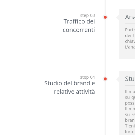
step 03
Ana
Traffico dei
concorrenti
Purtr
dei 
chia
L'ana
step 04
Stu
Studio del brand e
relative attività
Il mo
su q
possi
Il mo
su F
bran
Tien
loro