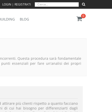
LOGIN | REGISTRATI
0
BUILDING
BLOG
concorrenti. Questa procedura sarà fondamentale
 punti essenziali per fare un'analisi dei propri
attirare più clienti rispetto a quanto facciano
oni di cui hai bisogno per differenziarti dagli