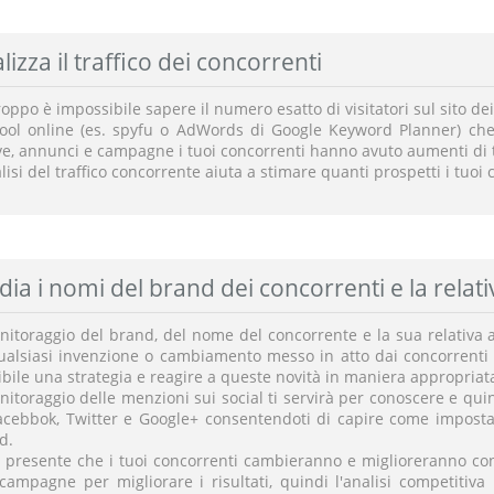
lizza il traffico dei concorrenti
oppo è impossibile sapere il numero esatto di visitatori sul sito dei 
tool online (es. spyfu o AdWords di Google Keyword Planner) che
ve, annunci e campagne i tuoi concorrenti hanno avuto aumenti di t
lisi del traffico concorrente aiuta a stimare quanti prospetti i tuo
dia i nomi del brand dei concorrenti e la relativ
nitoraggio del brand, del nome del concorrente e la sua relativa at
ualsiasi invenzione o cambiamento messo in atto dai concorrenti 
bile una strategia e reagire a queste novità in maniera appropriat
nitoraggio delle menzioni sui social ti servirà per conoscere e quind
acebbok, Twitter e Google+ consentendoti di capire come impostare
d.
i presente che i tuoi concorrenti cambieranno e miglioreranno c
 campagne per migliorare i risultati, quindi l'analisi competitiv