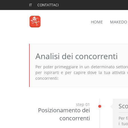
IT
CONTATTACI
HOME
MAKEDO
Analisi dei concorrenti
Per poter primeggiare in un determinato settor
per ispirarti e per capire dove la tua attività
concorrenti:
step 01
Sco
Posizionamento dei
concorrenti
Per 
i tu