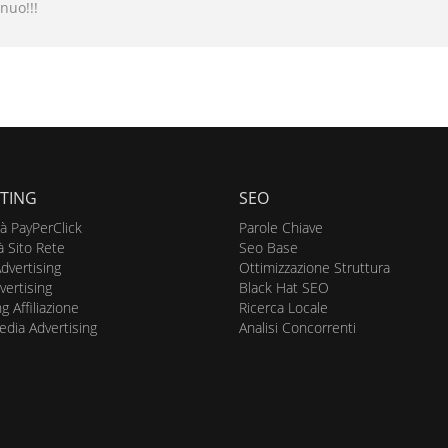
nuo!!!
TING
SEO
tà PayPerClick
Parole Chiave
à Sito Rete
Seo Base
dvertising
Ottimizzazione Struttura
vertising
Black Hat SEO
g Affiliazione
Ricerca Locale
edia Advertising
Analisi Concorrenti