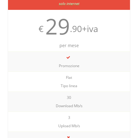
solo internet
29
€
.90+iva
per mese
Promozione
Flat
Tipo linea
30
Download Mb/s
3
Upload Mb/s