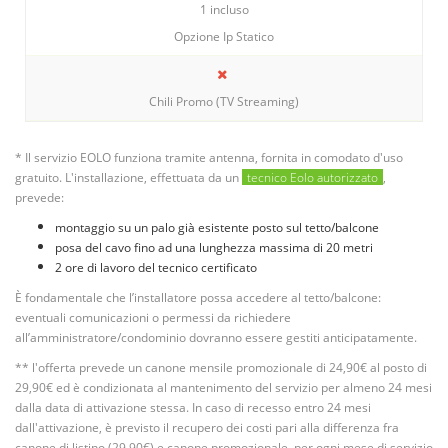
1 incluso
Opzione Ip Statico
Chili Promo (TV Streaming)
* Il servizio EOLO funziona tramite antenna, fornita in comodato d'uso
gratuito. L'installazione, effettuata da un
tecnico Eolo autorizzato
,
prevede:
montaggio su un palo già esistente posto sul tetto/balcone
posa del cavo fino ad una lunghezza massima di 20 metri
2 ore di lavoro del tecnico certificato
È fondamentale che l’installatore possa accedere al tetto/balcone:
eventuali comunicazioni o permessi da richiedere
all’amministratore/condominio dovranno essere gestiti anticipatamente.
** l'offerta prevede un canone mensile promozionale di 24,90€ al posto di
29,90€ ed è condizionata al mantenimento del servizio per almeno 24 mesi
dalla data di attivazione stessa. In caso di recesso entro 24 mesi
dall'attivazione, è previsto il recupero dei costi pari alla differenza fra
canone di listino (29,90€) e canone promozionale, per ogni mese di servizio