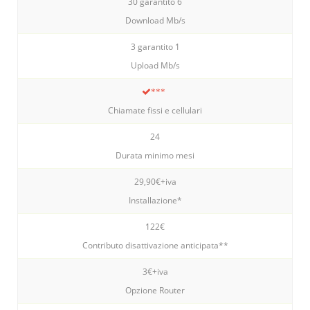
30 garantito 6
Download Mb/s
3 garantito 1
Upload Mb/s
***
Chiamate fissi e cellulari
24
Durata minimo mesi
29,90€+iva
Installazione*
122€
Contributo disattivazione anticipata**
3€+iva
Opzione Router