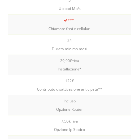
3
Upload Mb/s
***
Chiamate fissi e cellulari
24
Durata minimo mesi
29,90€+iva
Installazione*
122€
Contributo disattivazione anticipata**
Incluso
Opzione Router
7,50€+iva
Opzione Ip Statico